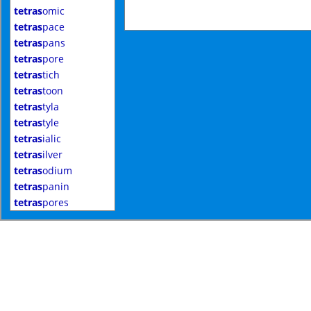
tetras
omic
tetras
pace
tetras
pans
tetras
pore
tetras
tich
tetras
toon
tetras
tyla
tetras
tyle
tetras
ialic
tetras
ilver
tetras
odium
tetras
panin
tetras
pores