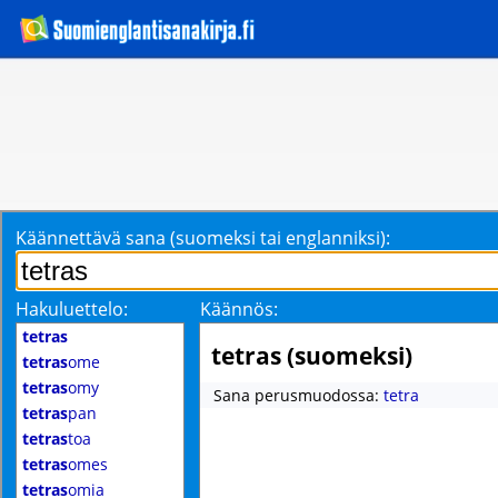
Käännettävä sana (suomeksi tai englanniksi):
Hakuluettelo:
Käännös:
tetras
tetras (suomeksi)
tetras
ome
tetras
omy
Sana perusmuodossa:
tetra
tetras
pan
tetras
toa
tetras
omes
tetras
omia