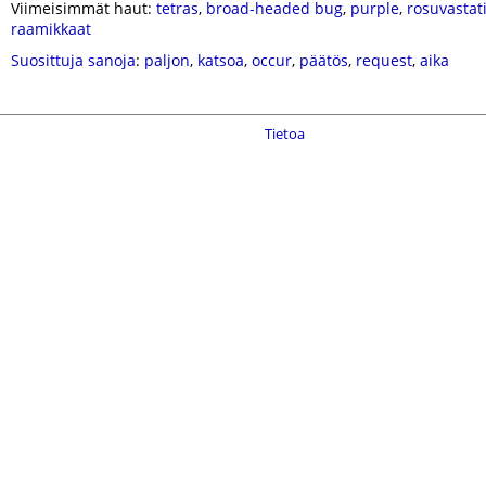
Viimeisimmät haut:
tetras
,
broad-headed bug
,
purple
,
rosuvastat
raamikkaat
Suosittuja sanoja
:
paljon
,
katsoa
,
occur
,
päätös
,
request
,
aika
Tietoa