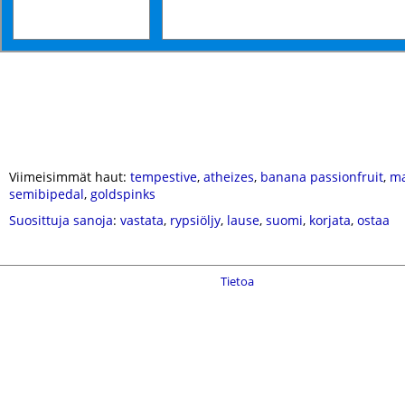
Viimeisimmät haut:
tempestive
,
atheizes
,
banana passionfruit
,
ma
semibipedal
,
goldspinks
Suosittuja sanoja
:
vastata
,
rypsiöljy
,
lause
,
suomi
,
korjata
,
ostaa
Tietoa