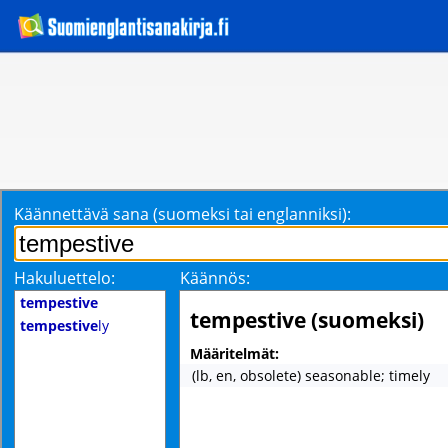
Käännettävä sana (suomeksi tai englanniksi):
Hakuluettelo:
Käännös:
tempestive
tempestive (suomeksi)
tempestive
ly
Määritelmät:
(lb, en, obsolete) seasonable; timely