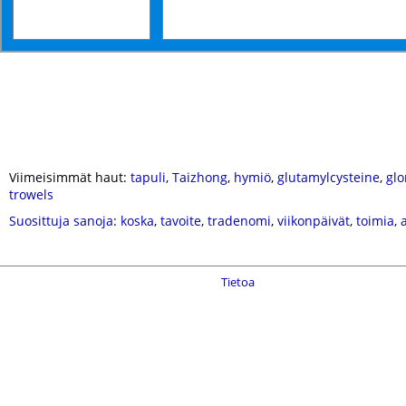
Viimeisimmät haut:
tapuli
,
Taizhong
,
hymiö
,
glutamylcysteine
,
glo
trowels
Suosittuja sanoja
:
koska
,
tavoite
,
tradenomi
,
viikonpäivät
,
toimia
,
Tietoa