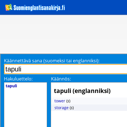
Käännettävä sana (suomeksi tai englanniksi):
Hakuluettelo:
Käännös:
tapuli
tapuli (englanniksi)
tower
(
s
)
storage
(
s
)