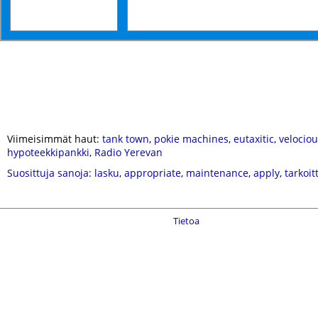
Viimeisimmät haut:
tank town
,
pokie machines
,
eutaxitic
,
velociou
hypoteekkipankki
,
Radio Yerevan
Suosittuja sanoja
:
lasku
,
appropriate
,
maintenance
,
apply
,
tarkoit
Tietoa