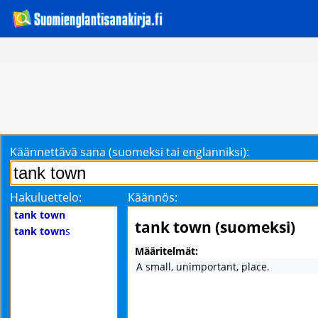
Käännettävä sana (suomeksi tai englanniksi):
Hakuluettelo:
Käännös:
tank town
tank town (suomeksi)
tank town
s
Määritelmät:
A small, unimportant, place.