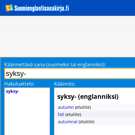
Käännettävä sana (suomeksi tai englanniksi):
Hakuluettelo:
Käännös:
syksy-
syksy- (englanniksi)
autumn
(
etuliite
)
fall
(
etuliite
)
autumnal
(
etuliite
)