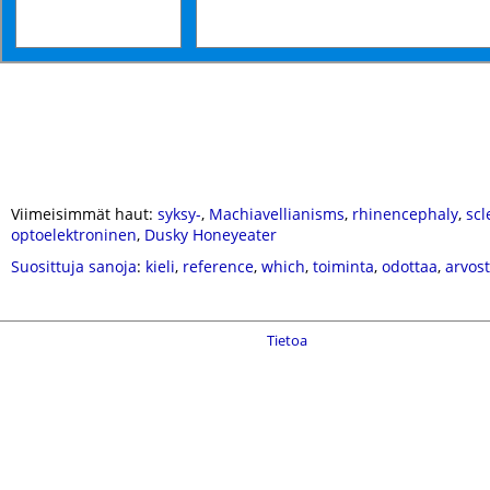
Viimeisimmät haut:
syksy-
,
Machiavellianisms
,
rhinencephaly
,
scl
optoelektroninen
,
Dusky Honeyeater
Suosittuja sanoja
:
kieli
,
reference
,
which
,
toiminta
,
odottaa
,
arvos
Tietoa