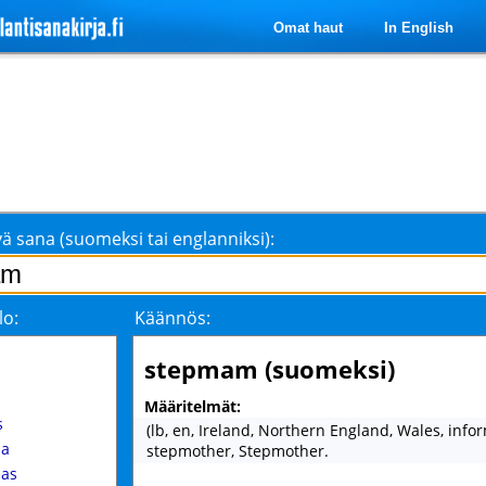
Omat haut
In English
ä sana (suomeksi tai englanniksi):
lo:
Käännös:
stepmam (suomeksi)
Määritelmät:
s
(lb, en, Ireland, Northern England, Wales, infor
a
stepmother, Stepmother.
as