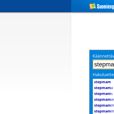
Käännettäv
Hakuluette
stepmam
stepmam
a
stepmam
s
stepmam
a
stepmam
m
stepmam
m