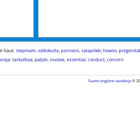
t haut:
stepmam
,
valkokulta
,
poriness
,
satapiikki
,
howso
,
pregenital
anoja
:
tarkoittaa
,
paljon
,
involve
,
essential
,
conduct
,
concern
Suomi-englanti sanakirja
© 20