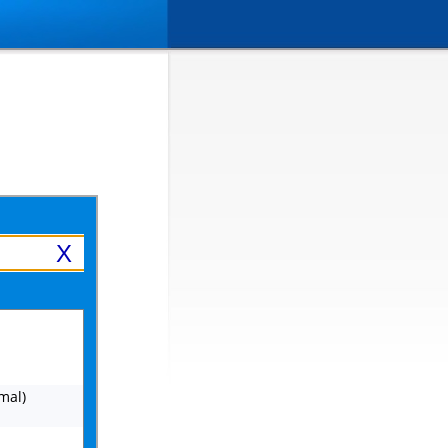
X
mal)