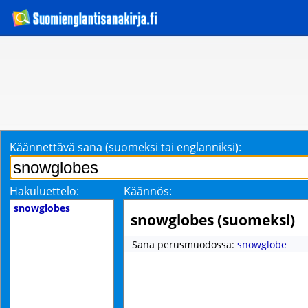
Käännettävä sana (suomeksi tai englanniksi):
Hakuluettelo:
Käännös:
snowglobes
snowglobes (suomeksi)
Sana perusmuodossa:
snowglobe