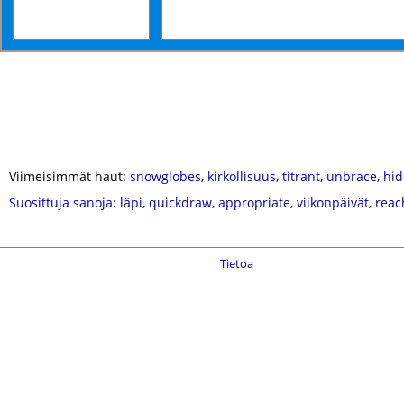
Viimeisimmät haut:
snowglobes
,
kirkollisuus
,
titrant
,
unbrace
,
hid
Suosittuja sanoja
:
läpi
,
quickdraw
,
appropriate
,
viikonpäivät
,
reac
Tietoa