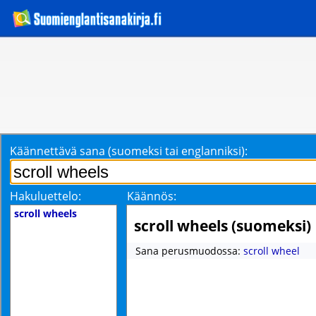
Käännettävä sana (suomeksi tai englanniksi):
Hakuluettelo:
Käännös:
scroll wheels
scroll wheels (suomeksi)
Sana perusmuodossa:
scroll wheel