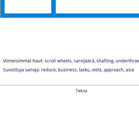
Viimeisimmät haut:
scroll wheels
,
sarvijäärä
,
shafting
,
underthro
Suosittuja sanoja
:
reduce
,
business
,
lasku
,
vielä
,
approach
,
asia
Tietoa