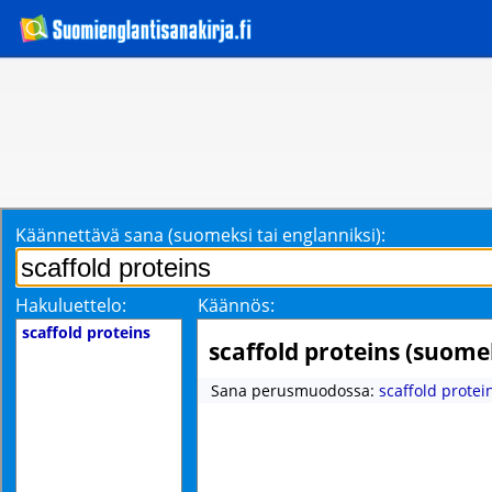
Käännettävä sana (suomeksi tai englanniksi):
Hakuluettelo:
Käännös:
scaffold proteins
scaffold proteins (suome
Sana perusmuodossa:
scaffold protei