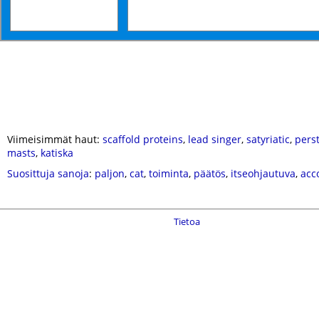
Viimeisimmät haut:
scaffold proteins
,
lead singer
,
satyriatic
,
pers
masts
,
katiska
Suosittuja sanoja
:
paljon
,
cat
,
toiminta
,
päätös
,
itseohjautuva
,
acc
Tietoa