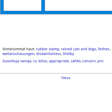
Viimeisimmät haut:
rubber stamp
,
rained cats and dogs
,
feithes
,
weltanschauungen
,
disdainfulness
,
Shelby
Suosittuja sanoja
:
cv
,
kiitos
,
appropriate
,
sähkö
,
concern
,
pro
Tietoa