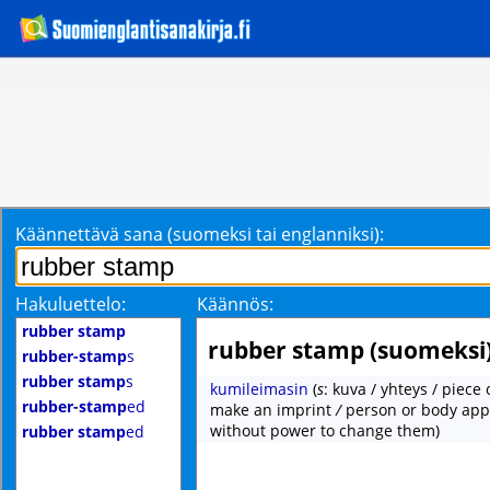
Käännettävä sana (suomeksi tai englanniksi):
Hakuluettelo:
Käännös:
rubber stamp
rubber stamp (suomeksi
rubber-stamp
s
rubber stamp
s
kumileimasin
(
s
: kuva / yhteys / piece
rubber-stamp
ed
make an imprint
/
person or body app
without power to change them)
rubber stamp
ed