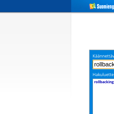
Käännettäv
Hakuluette
rollbacking