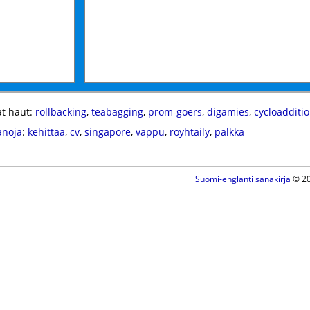
t haut:
rollbacking
,
teabagging
,
prom-goers
,
digamies
,
cycloadditi
anoja
:
kehittää
,
cv
,
singapore
,
vappu
,
röyhtäily
,
palkka
Suomi-englanti sanakirja
© 20