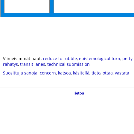
Viimeisimmät haut:
reduce to rubble
,
epistemological turn
,
petty 
rähätys
,
transit lanes
,
technical submission
Suosittuja sanoja
:
concern
,
katsoa
,
käsitellä
,
tieto
,
ottaa
,
vastata
Tietoa