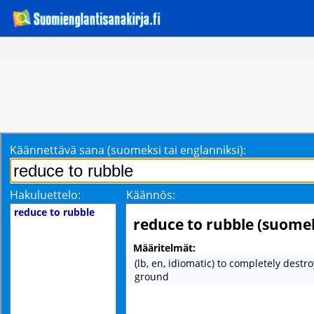
Käännettävä sana (suomeksi tai englanniksi):
Hakuluettelo:
Käännös:
reduce to rubble
reduce to rubble (suomek
Määritelmät:
(lb, en, idiomatic) to completely destro
ground