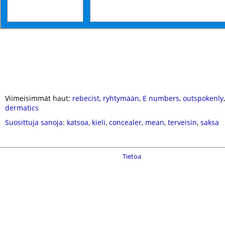
Viimeisimmät haut:
rebecist
,
ryhtymään
,
E numbers
,
outspokenly
dermatics
Suosittuja sanoja
:
katsoa
,
kieli
,
concealer
,
mean
,
terveisin
,
saksa
Tietoa