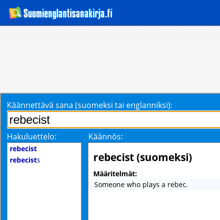
Käännettävä sana (suomeksi tai englanniksi):
Hakuluettelo:
Käännös:
rebecist
rebecist (suomeksi)
rebecist
s
Määritelmät:
Someone who plays a rebec.