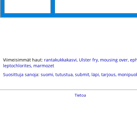
Viimeisimmät haut:
rantakukkakasvi
,
Ulster fry
,
mousing over
,
ep
leptochlorites
,
marmozet
Suosittuja sanoja
:
suomi
,
tutustua
,
submit
,
läpi
,
tarjous
,
monipuol
Tietoa