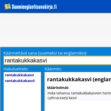
Käännettävä sana (suomeksi tai englanniksi):
Hakuluettelo:
Käännös:
rantakukkakasvi
rantakukkakasvi (englan
rantakukkakasvi
t
Määritelmät:
mikä tahansa rantakukkakasvien heimo
Lythraceae)) kasvi