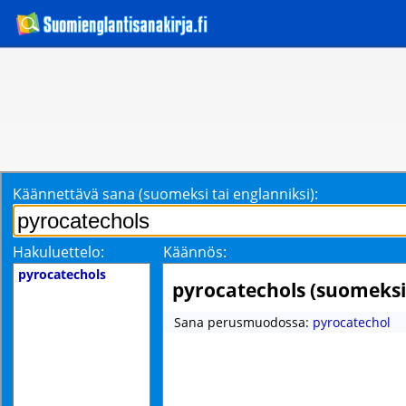
Käännettävä sana (suomeksi tai englanniksi):
Hakuluettelo:
Käännös:
pyrocatechols
pyrocatechols (suomeksi
Sana perusmuodossa:
pyrocatechol