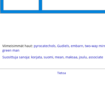
Viimeisimmät haut:
pyrocatechols
,
Gudiels
,
embarn
,
two-way mir
green man
Suosittuja sanoja
:
korjata
,
suomi
,
mean
,
maksaa
,
joulu
,
associate
Tietoa