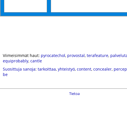
Viimeisimmät haut:
pyrocatechol
,
provostal
,
terafeature
,
palvelut
equiprobably
,
cantle
Suosittuja sanoja
:
tarkoittaa
,
yhteistyö
,
content
,
concealer
,
percep
be
Tietoa