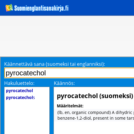
Käännettävä sana (suomeksi tai englanniksi):
Hakuluettelo:
Käännös:
pyrocatechol
pyrocatechol (suomeksi)
pyrocatechol
s
Määritelmät:
(lb, en, organic compound) A dihydric
benzene-1,2-diol, present in some tars