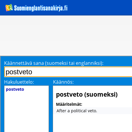
Käännettävä sana (suomeksi tai englanniksi):
Hakuluettelo:
Käännös:
postveto
postveto (suomeksi)
Määritelmät:
After a political veto.