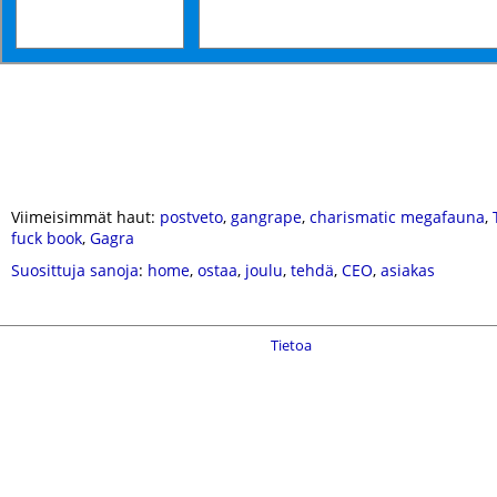
Viimeisimmät haut:
postveto
,
gangrape
,
charismatic megafauna
,
fuck book
,
Gagra
Suosittuja sanoja
:
home
,
ostaa
,
joulu
,
tehdä
,
CEO
,
asiakas
Tietoa