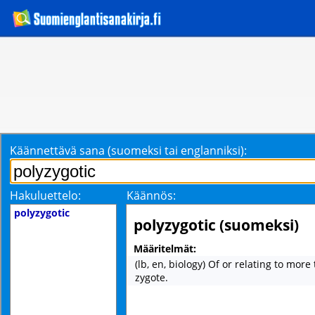
Käännettävä sana (suomeksi tai englanniksi):
Hakuluettelo:
Käännös:
polyzygotic
polyzygotic (suomeksi)
Määritelmät:
(lb, en, biology) Of or relating to mor
zygote.