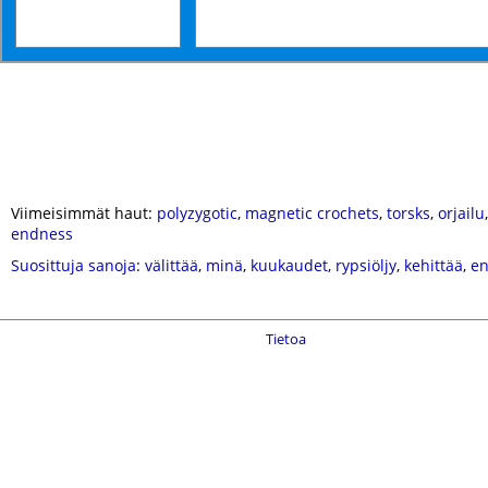
Viimeisimmät haut:
polyzygotic
,
magnetic crochets
,
torsks
,
orjailu
endness
Suosittuja sanoja
:
välittää
,
minä
,
kuukaudet
,
rypsiöljy
,
kehittää
,
en
Tietoa