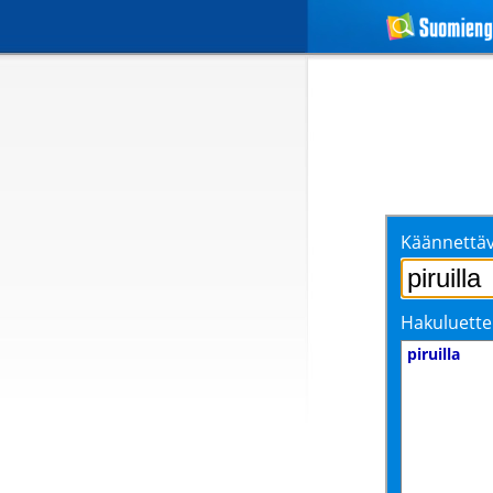
Käännettäv
Hakuluette
piruilla