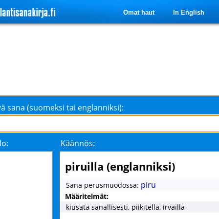
Omat haut
In English
ä sana (suomeksi tai englanniksi):
lo:
Käännös:
piruilla (englanniksi)
piru
Sana perusmuodossa:
Määritelmät:
kiusata sanallisesti, piikitellä, irvailla