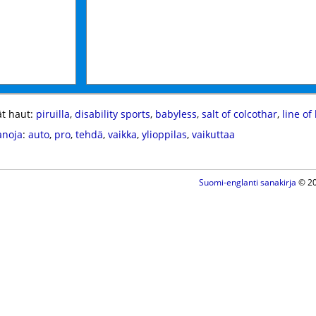
t haut:
piruilla
,
disability sports
,
babyless
,
salt of colcothar
,
line of
anoja
:
auto
,
pro
,
tehdä
,
vaikka
,
ylioppilas
,
vaikuttaa
Suomi-englanti sanakirja
© 20