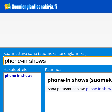
Käännettävä sana (suomeksi tai englanniksi):
Hakuluettelo:
Käännös:
phone-in shows
phone-in shows (suomek
Sana perusmuodossa:
phone-in show