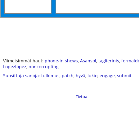
Viimeisimmät haut:
phone-in shows
,
Asansol
,
taglierinis
,
formald
Lopezlopez
,
noncorrupting
Suosittuja sanoja
:
tutkimus
,
patch
,
hyvä
,
lukio
,
engage
,
submit
Tietoa