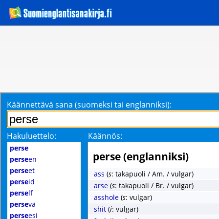
Käännettävä sana (suomeksi tai englanniksi):
Hakuluettelo:
Käännös:
perse
perse (englanniksi)
perse
en
perse
et
ass
(
s
: takapuoli / Am. / vulgar)
perse
id
arse
(
s
: takapuoli / Br. / vulgar)
perse
lf
asshole
(
s
: vulgar)
perse
vä
shit
(
i
: vulgar)
perse
esi