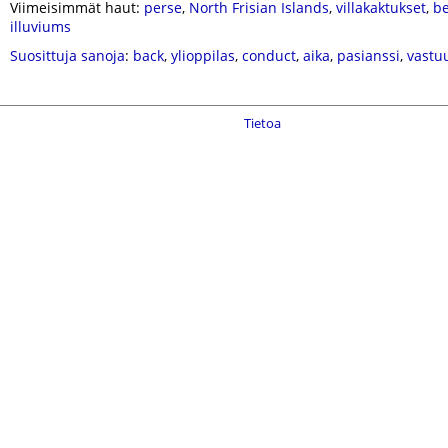
Viimeisimmät haut:
perse
,
North Frisian Islands
,
villakaktukset
,
be
illuviums
Suosittuja sanoja
:
back
,
ylioppilas
,
conduct
,
aika
,
pasianssi
,
vastu
Tietoa