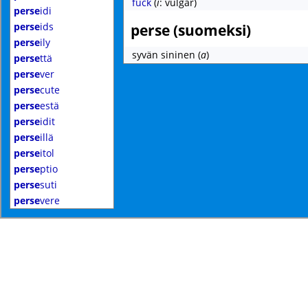
fuck
(
i
: vulgar)
perse
idi
perse
ids
perse (suomeksi)
perse
ily
syvän sininen
(
a
)
perse
ttä
perse
ver
perse
cute
perse
estä
perse
idit
perse
illä
perse
itol
perse
ptio
perse
suti
perse
vere