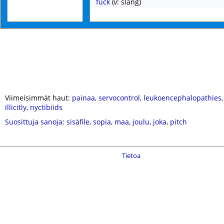
fuck
(
v
: slang)
Viimeisimmät haut:
painaa
,
servocontrol
,
leukoencephalopathies
illicitly
,
nyctibiids
Suosittuja sanoja
:
sisäfile
,
sopia
,
maa
,
joulu
,
joka
,
pitch
Tietoa