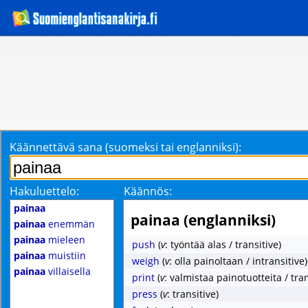
Käännettävä sana (suomeksi tai englanniksi):
Hakuluettelo:
Käännös:
painaa
painaa (englanniksi)
painaa
enemmän
painaa
mieleen
push
(
v
: työntää alas / transitive)
painaa
muistiin
weigh
(
v
: olla painoltaan / intransitive)
painaa
villaisella
print
(
v
: valmistaa painotuotteita / tran
press
(
v
: transitive)