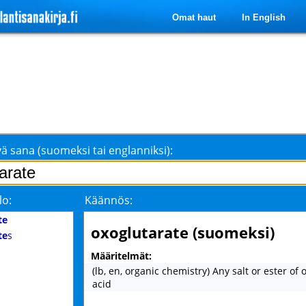
Omat haut
In English
ä sana (suomeksi tai englanniksi):
lo:
Käännös:
te
oxoglutarate (suomeksi)
te
s
Määritelmät:
(lb, en, organic chemistry) Any salt or ester of 
acid