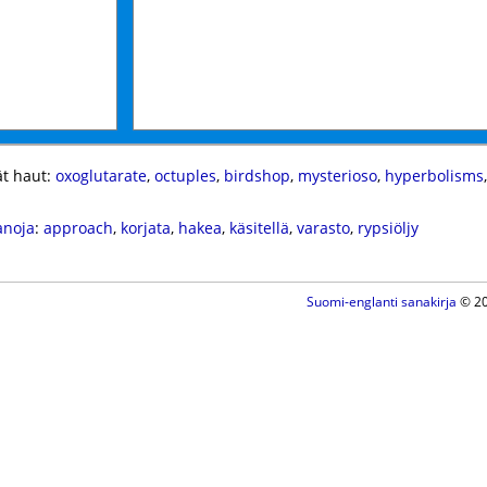
t haut:
oxoglutarate
,
octuples
,
birdshop
,
mysterioso
,
hyperbolisms
anoja
:
approach
,
korjata
,
hakea
,
käsitellä
,
varasto
,
rypsiöljy
Suomi-englanti sanakirja
© 20