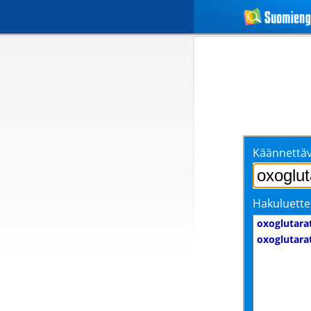
Käännettäv
Hakuluette
oxoglutara
oxoglutara