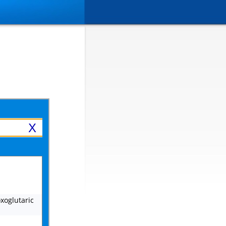
X
oxoglutaric