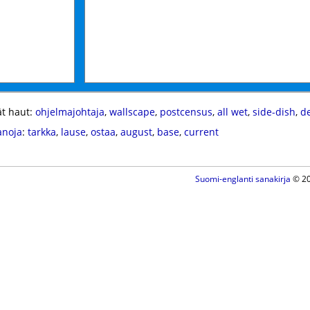
t haut:
ohjelmajohtaja
,
wallscape
,
postcensus
,
all wet
,
side-dish
,
d
anoja
:
tarkka
,
lause
,
ostaa
,
august
,
base
,
current
Suomi-englanti sanakirja
© 20