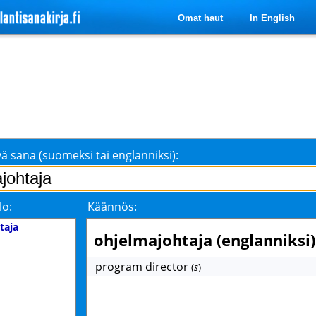
Omat haut
In English
ä sana (suomeksi tai englanniksi):
lo:
Käännös:
taja
ohjelmajohtaja (englanniksi)
program director
(
s
)