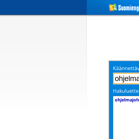
Käännettäv
Hakuluette
ohjelmajoh