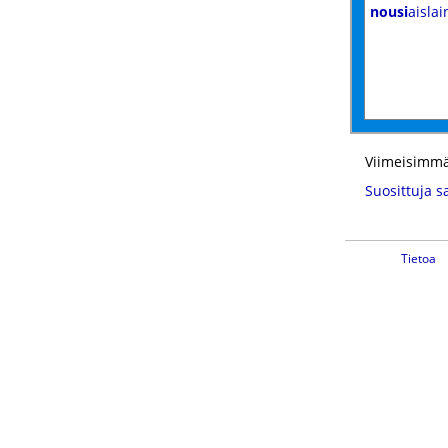
nousi
aisla
Viimeisimmä
Suosittuja s
Tietoa