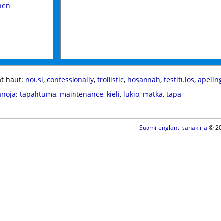
inen
t haut:
nousi
,
confessionally
,
trollistic
,
hosannah
,
testitulos
,
apelin
anoja
:
tapahtuma
,
maintenance
,
kieli
,
lukio
,
matka
,
tapa
Suomi-englanti sanakirja
© 20