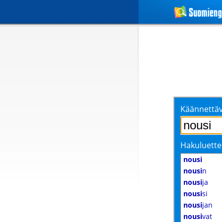
Käännettäv
Hakuluette
nousi
nousi
n
nousi
ja
nousi
si
nousi
jan
nousi
vat