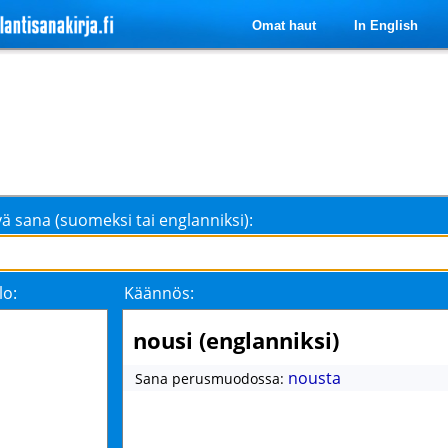
Omat haut
In English
ä sana (suomeksi tai englanniksi):
lo:
Käännös:
nousi (englanniksi)
nousta
Sana perusmuodossa: