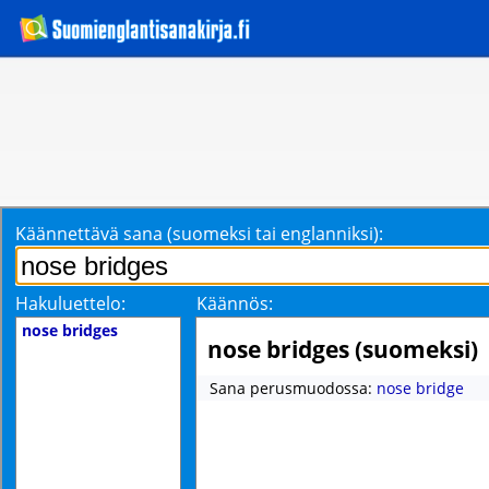
Käännettävä sana (suomeksi tai englanniksi):
Hakuluettelo:
Käännös:
nose bridges
nose bridges (suomeksi)
Sana perusmuodossa:
nose bridge