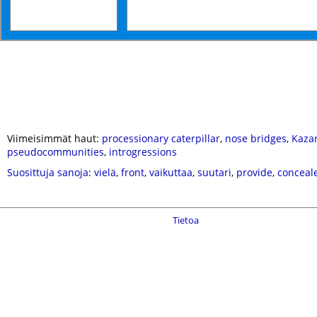
Viimeisimmät haut:
processionary caterpillar
,
nose bridges
,
Kaza
pseudocommunities
,
introgressions
Suosittuja sanoja
:
vielä
,
front
,
vaikuttaa
,
suutari
,
provide
,
conceal
Tietoa