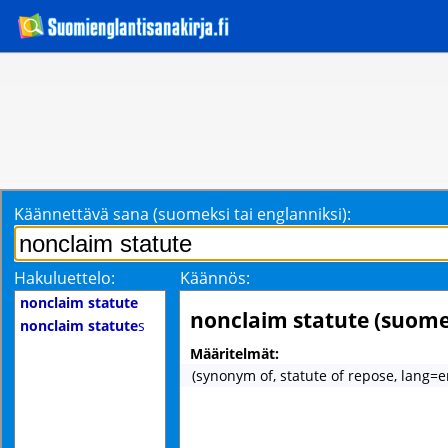
Käännettävä sana (suomeksi tai englanniksi):
Hakuluettelo:
Käännös:
nonclaim statute
nonclaim statute (suome
nonclaim statute
s
Määritelmät:
(synonym of, statute of repose, lang=e