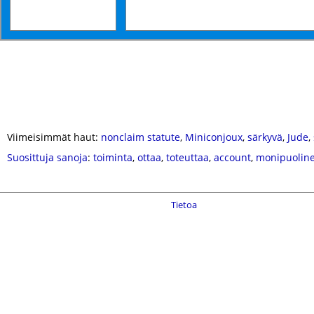
Viimeisimmät haut:
nonclaim statute
,
Miniconjoux
,
särkyvä
,
Jude
,
Suosittuja sanoja
:
toiminta
,
ottaa
,
toteuttaa
,
account
,
monipuolin
Tietoa