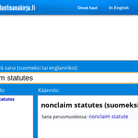
Omat haut
In English
ä sana (suomeksi tai englanniksi):
lo:
Käännös:
tatutes
nonclaim statutes (suomeksi
nonclaim statute
Sana perusmuodossa: