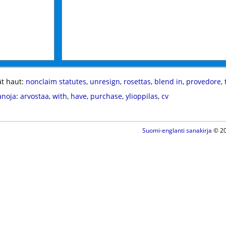
t haut:
nonclaim statutes
,
unresign
,
rosettas
,
blend in
,
provedore
,
anoja
:
arvostaa
,
with
,
have
,
purchase
,
ylioppilas
,
cv
Suomi-englanti sanakirja
© 20