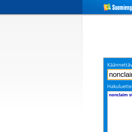
Käännettäv
Hakuluette
nonclaim s