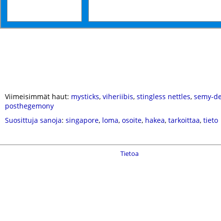
Viimeisimmät haut:
mysticks
,
viheriibis
,
stingless nettles
,
semy-de
posthegemony
Suosittuja sanoja
:
singapore
,
loma
,
osoite
,
hakea
,
tarkoittaa
,
tieto
Tietoa