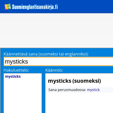
Käännettävä sana (suomeksi tai englanniksi):
Hakuluettelo:
Käännös:
mysticks
mysticks (suomeksi)
Sana perusmuodossa:
mystick