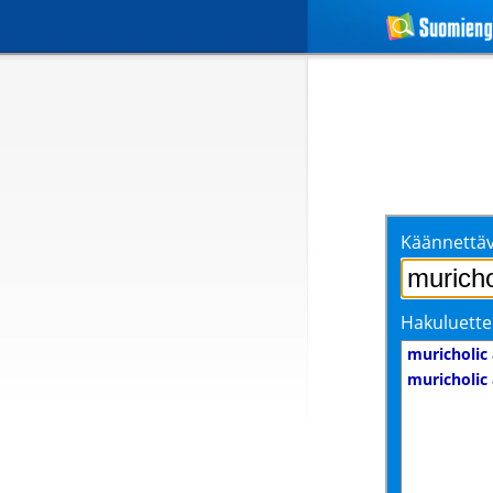
Käännettäv
Hakuluette
muricholic 
muricholic 