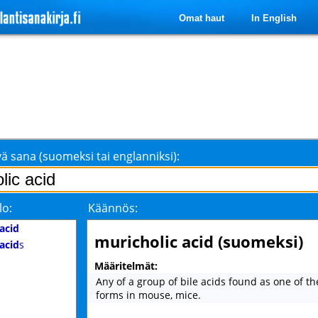
Omat haut
In English
ä sana (suomeksi tai englanniksi):
lo:
Käännös:
acid
muricholic acid (suomeksi)
acid
s
Määritelmät:
Any of a group of bile acids found as one of t
forms in mouse, mice.