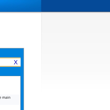
X
he main