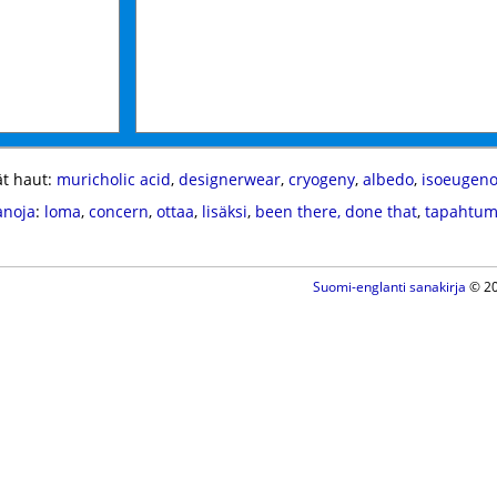
t haut:
muricholic acid
,
designerwear
,
cryogeny
,
albedo
,
isoeugeno
anoja
:
loma
,
concern
,
ottaa
,
lisäksi
,
been there, done that
,
tapahtu
Suomi-englanti sanakirja
© 20