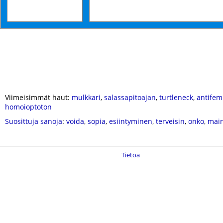
Viimeisimmät haut:
mulkkari
,
salassapitoajan
,
turtleneck
,
antifem
homoioptoton
Suosittuja sanoja
:
voida
,
sopia
,
esiintyminen
,
terveisin
,
onko
,
mai
Tietoa