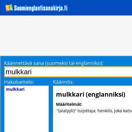
Käännettävä sana (suomeksi tai englanniksi):
Hakuluettelo:
Käännös:
mulkkari
mulkkari (englanniksi)
Määritelmät:
''(alatyyli)'' tuijottaja; henkilö, joka kat