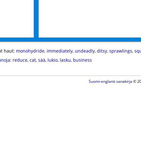
t haut:
monohydride
,
immediately
,
undeadly
,
ditsy
,
sprawlings
,
sq
anoja
:
reduce
,
cat
,
sää
,
lukio
,
lasku
,
business
Suomi-englanti sanakirja
© 20