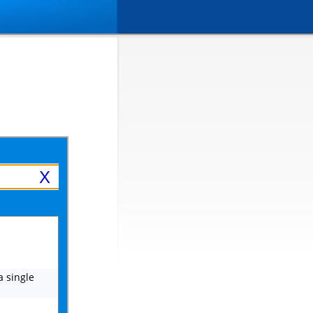
X
a single