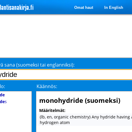
Omat haut
In English
ä sana (suomeksi tai englanniksi):
lo:
Käännös:
de
monohydride (suomeksi)
de
s
Määritelmät:
(lb, en, organic chemistry) Any hydride having 
hydrogen atom