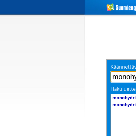
Käännettäv
Hakuluette
monohydri
monohydri