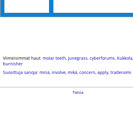
Viimeisimmät haut:
molar teeth
,
Junegrass
,
cyberforums
,
Kukkola
burnisher
Suosittuja sanoja
:
minä
,
involve
,
mikä
,
concern
,
apply
,
tradenomi
Tietoa