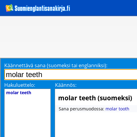
Käännettävä sana (suomeksi tai englanniksi):
Hakuluettelo:
Käännös:
molar teeth
molar teeth (suomeksi)
Sana perusmuodossa:
molar tooth