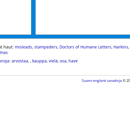
t haut:
misleads
,
stampeders
,
Doctors of Humane Letters
,
Harkins
amas
anoja
:
arvostaa
,
,
kauppa
,
vielä
,
osa
,
have
Suomi-englanti sanakirja
© 20