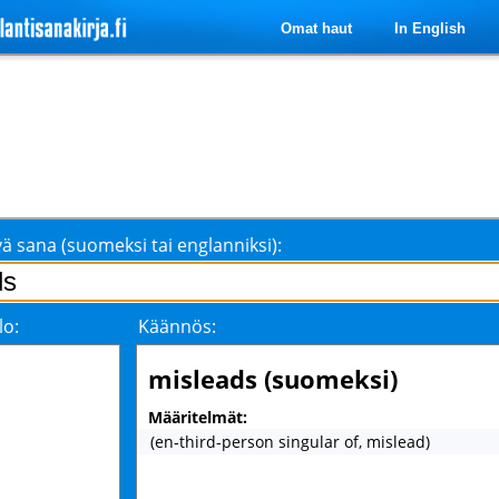
Omat haut
In English
ä sana (suomeksi tai englanniksi):
lo:
Käännös:
misleads (suomeksi)
Määritelmät:
(en-third-person singular of, mislead)