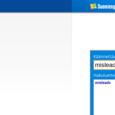
Käännettäv
Hakuluette
misleads