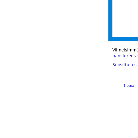
Viimeisimmä
panstereor
Suosittuja s
Tietoa