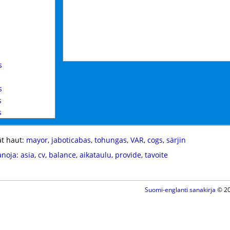
s
s
s
s
t haut:
mayor
,
jaboticabas
,
tohungas
,
VAR
,
cogs
,
särjin
anoja
:
asia
,
cv
,
balance
,
aikataulu
,
provide
,
tavoite
Suomi-englanti sanakirja
© 20