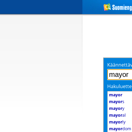
Käännettäv
Hakuluette
mayor
mayor
s
mayor
y
mayor
al
mayor
ly
mayor
dom