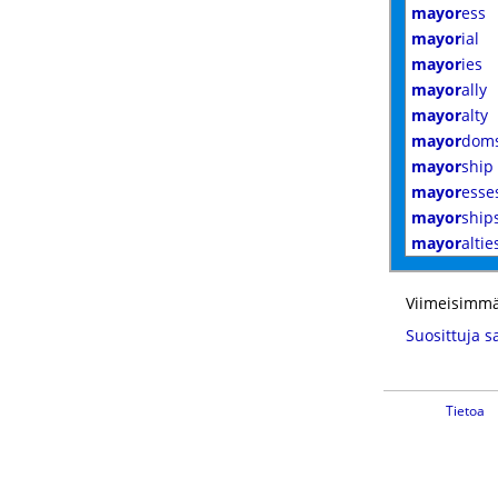
mayor
ess
mayor
ial
mayor
ies
mayor
ally
mayor
alty
mayor
dom
mayor
ship
mayor
esse
mayor
ship
mayor
altie
Viimeisimmä
Suosittuja s
Tietoa