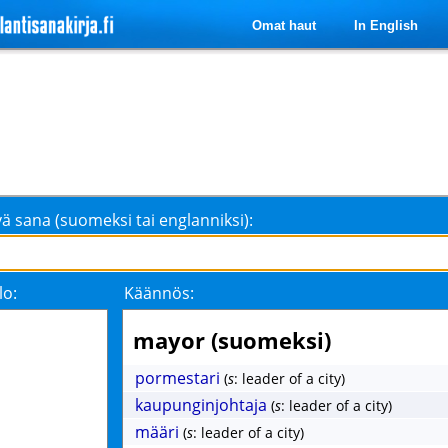
Omat haut
In English
ä sana (suomeksi tai englanniksi):
lo:
Käännös:
mayor (suomeksi)
pormestari
(
s
: leader of a city)
kaupunginjohtaja
(
s
: leader of a city)
määri
(
s
: leader of a city)