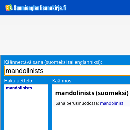
Käännettävä sana (suomeksi tai englanniksi):
Hakuluettelo:
Käännös:
mandolinists
mandolinists (suomeksi)
Sana perusmuodossa:
mandolinist