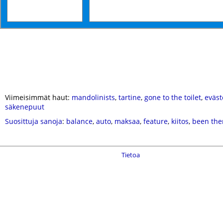
Viimeisimmät haut:
mandolinists
,
tartine
,
gone to the toilet
,
eväst
säkenepuut
Suosittuja sanoja
:
balance
,
auto
,
maksaa
,
feature
,
kiitos
,
been the
Tietoa