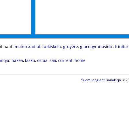
t haut:
mainosradiot
,
tutkiskelu
,
gruyère
,
glucopyranosidic
,
trinita
anoja
:
hakea
,
lasku
,
ostaa
,
sää
,
current
,
home
Suomi-englanti sanakirja
© 20