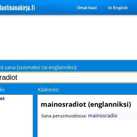
Omat haut
In English
ä sana (suomeksi tai englanniksi):
lo:
Käännös:
ot
mainosradiot (englanniksi)
mainosradio
Sana perusmuodossa: