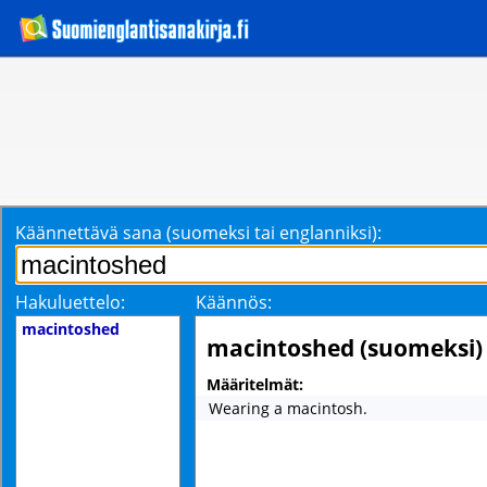
Käännettävä sana (suomeksi tai englanniksi):
Hakuluettelo:
Käännös:
macintoshed
macintoshed (suomeksi)
Määritelmät:
Wearing a macintosh.