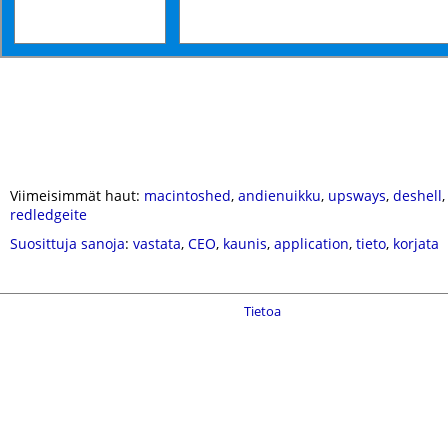
Viimeisimmät haut:
macintoshed
,
andienuikku
,
upsways
,
deshell
redledgeite
Suosittuja sanoja
:
vastata
,
CEO
,
kaunis
,
application
,
tieto
,
korjata
Tietoa