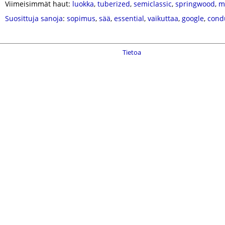
Viimeisimmät haut:
luokka
,
tuberized
,
semiclassic
,
springwood
,
m
Suosittuja sanoja
:
sopimus
,
sää
,
essential
,
vaikuttaa
,
google
,
cond
Tietoa