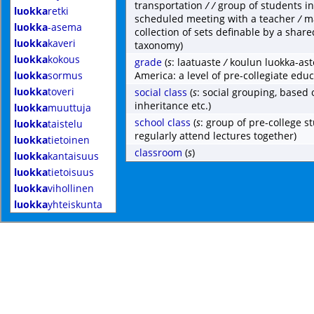
transportation
/
/
group of students in
luokka
retki
scheduled meeting with a teacher
/
m
luokka
-asema
collection of sets definable by a shar
luokka
kaveri
taxonomy)
luokka
kokous
grade
(
s
: laatuaste
/
koulun luokka-ast
luokka
sormus
America: a level of pre-collegiate educ
luokka
toveri
social class
(
s
: social grouping, based 
inheritance etc.)
luokka
muuttuja
school class
(
s
: group of pre-college 
luokka
taistelu
regularly attend lectures together)
luokka
tietoinen
classroom
(
s
)
luokka
kantaisuus
luokka
tietoisuus
luokka
vihollinen
luokka
yhteiskunta