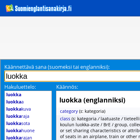
Käännettävä sana (suomeksi tai englanniksi):
Hakuluettelo:
Käännös:
luokka
luokka (englanniksi)
luokka
a
luokka
kuva
category
(
s
: kategoria)
luokka
raja
class
(
s
: kategoria
/
laatuaste
/
tieteel
luokka
sota
koulun luokka-aste / BrE / group, colle
luokka
huone
or set sharing characteristics or attri
of seats in an airplane, train or othe
luokka
rajan