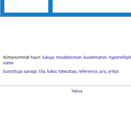
Viimeisimmät haut:
lukuja
,
misdetection
,
kuolematon
,
hyperellipt
some
Suosittuja sanoja
:
tila
,
lukio
,
toteuttaa
,
reference
,
pro
,
yritys
Tietoa