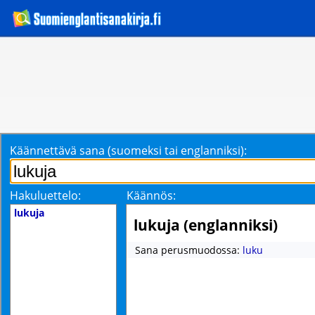
Käännettävä sana (suomeksi tai englanniksi):
Hakuluettelo:
Käännös:
lukuja
lukuja (englanniksi)
Sana perusmuodossa:
luku