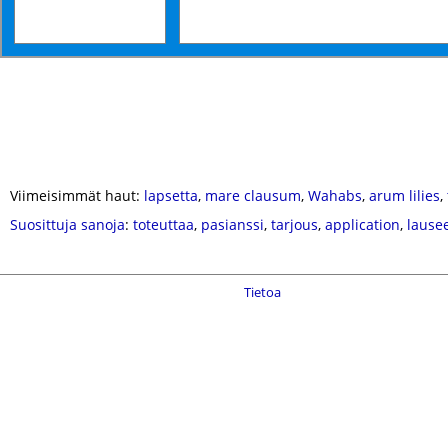
Viimeisimmät haut:
lapsetta
,
mare clausum
,
Wahabs
,
arum lilies
,
Suosittuja sanoja
:
toteuttaa
,
pasianssi
,
tarjous
,
application
,
lause
Tietoa