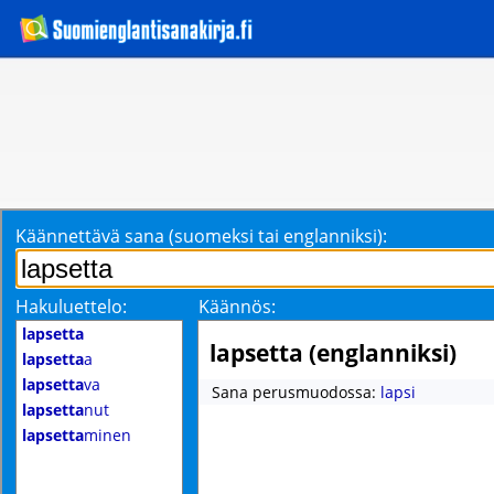
Käännettävä sana (suomeksi tai englanniksi):
Hakuluettelo:
Käännös:
lapsetta
lapsetta (englanniksi)
lapsetta
a
lapsetta
va
Sana perusmuodossa:
lapsi
lapsetta
nut
lapsetta
minen