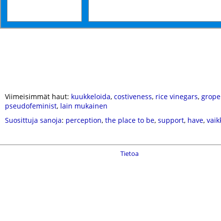
Viimeisimmät haut:
kuukkeloida
,
costiveness
,
rice vinegars
,
grope
pseudofeminist
,
lain mukainen
Suosittuja sanoja
:
perception
,
the place to be
,
support
,
have
,
vaik
Tietoa