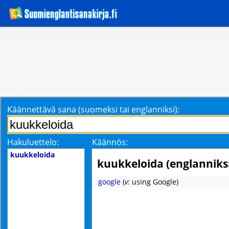
Käännettävä sana (suomeksi tai englanniksi):
Hakuluettelo:
Käännös:
kuukkeloida
kuukkeloida (englanniks
google
(
v
: using Google)