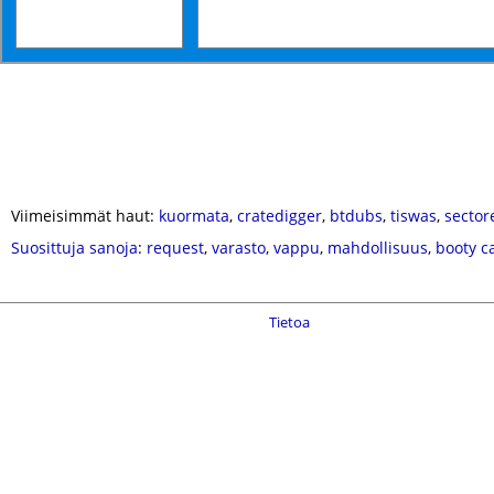
Viimeisimmät haut:
kuormata
,
cratedigger
,
btdubs
,
tiswas
,
sector
Suosittuja sanoja
:
request
,
varasto
,
vappu
,
mahdollisuus
,
booty ca
Tietoa