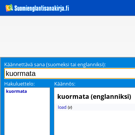
Käännettävä sana (suomeksi tai englanniksi):
Hakuluettelo:
Käännös:
kuormata
kuormata (englanniksi)
load
(
v
)