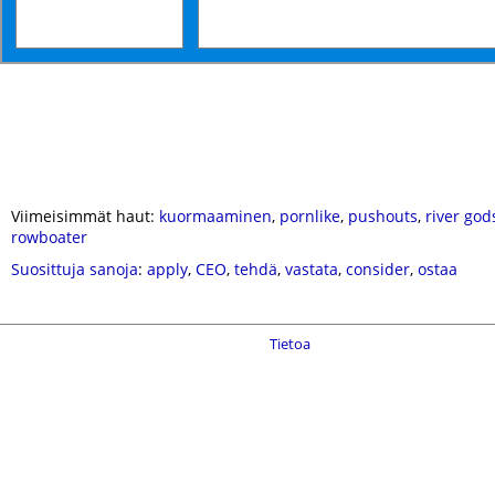
Viimeisimmät haut:
kuormaaminen
,
pornlike
,
pushouts
,
river god
rowboater
Suosittuja sanoja
:
apply
,
CEO
,
tehdä
,
vastata
,
consider
,
ostaa
Tietoa