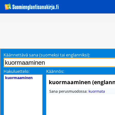
Käännettävä sana (suomeksi tai englanniksi):
Hakuluettelo:
Käännös:
kuormaaminen
kuormaaminen (englanni
Sana perusmuodossa:
kuormata