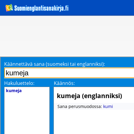
Käännettävä sana (suomeksi tai englanniksi):
Hakuluettelo:
Käännös:
kumeja
kumeja (englanniksi)
Sana perusmuodossa:
kumi