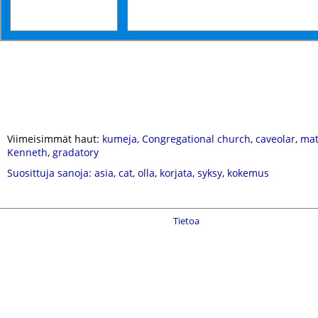
Viimeisimmät haut:
kumeja
,
Congregational church
,
caveolar
,
mat
Kenneth
,
gradatory
Suosittuja sanoja
:
asia
,
cat
,
olla
,
korjata
,
syksy
,
kokemus
Tietoa