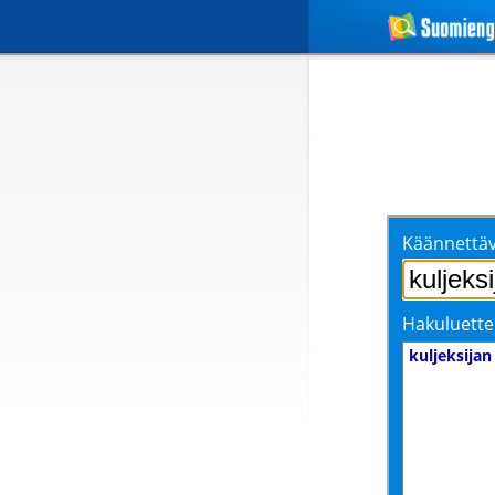
Käännettäv
Hakuluette
kuljeksijan