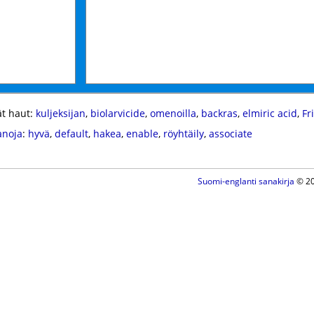
t haut:
kuljeksijan
,
biolarvicide
,
omenoilla
,
backras
,
elmiric acid
,
Fr
anoja
:
hyvä
,
default
,
hakea
,
enable
,
röyhtäily
,
associate
Suomi-englanti sanakirja
© 20