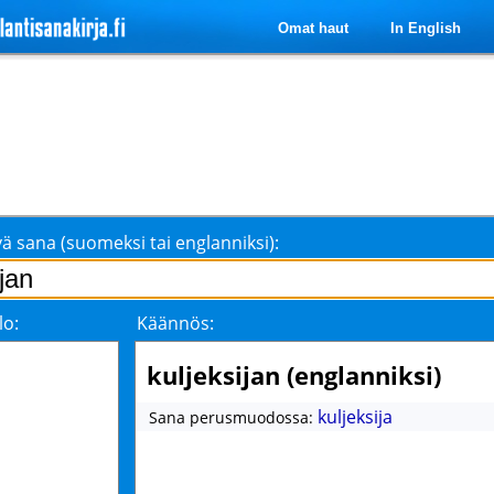
Omat haut
In English
ä sana (suomeksi tai englanniksi):
lo:
Käännös:
kuljeksijan (englanniksi)
kuljeksija
Sana perusmuodossa: