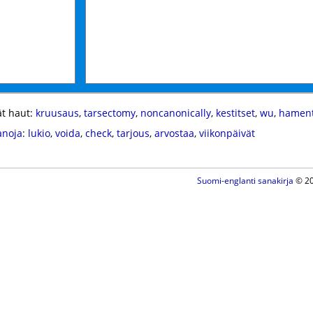
t haut:
kruusaus
,
tarsectomy
,
noncanonically
,
kestitset
,
wu
,
hamen
anoja
:
lukio
,
voida
,
check
,
tarjous
,
arvostaa
,
viikonpäivät
Suomi-englanti sanakirja
© 20