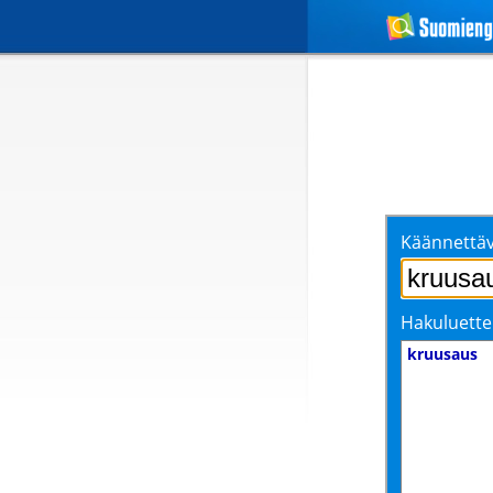
Käännettäv
Hakuluette
kruusaus