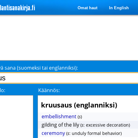
Omat haut
In English
ä sana (suomeksi tai englanniksi):
lo:
Käännös:
kruusaus (englanniksi)
embellishment
(
s
)
gilding of the lily
(
s
: excessive decoration)
ceremony
(
s
: unduly formal behavior)