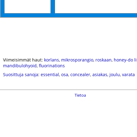
Viimeisimmät haut:
korlans
,
mikrosporangio
,
roskaan
,
honey-do li
mandibulohyoid
,
fluorinations
Suosittuja sanoja
:
essential
,
osa
,
concealer
,
asiakas
,
joulu
,
varata
Tietoa