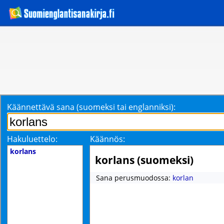
Käännettävä sana (suomeksi tai englanniksi):
Hakuluettelo:
Käännös:
korlans
korlans (suomeksi)
Sana perusmuodossa:
korlan