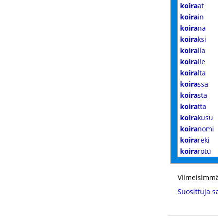
koira
at
koira
in
koira
na
koira
ksi
koira
lla
koira
lle
koira
lta
koira
ssa
koira
sta
koira
tta
koira
kusu
koira
nomi
koira
reki
koira
rotu
Viimeisimmä
Suosittuja s