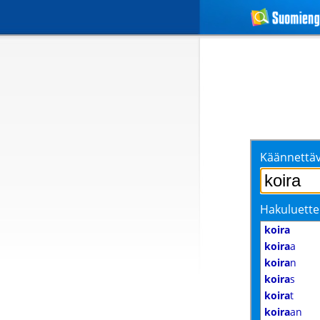
Käännettäv
Hakuluette
koira
koira
a
koira
n
koira
s
koira
t
koira
an