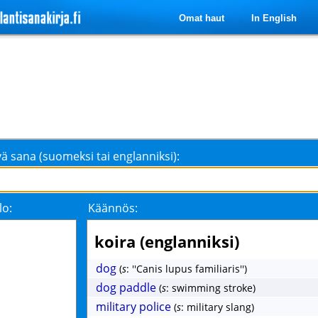
Omat haut
In English
ä sana (suomeksi tai englanniksi):
lo:
Käännös:
koira (englanniksi)
dog
(
s
: ''Canis lupus familiaris'')
dog paddle
(
s
: swimming stroke)
military police
(
s
: military slang)