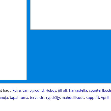
t haut:
koira
,
campground
,
Hobdy
,
jill off
,
harrastella
,
counterflood
anoja
:
tapahtuma
,
terveisin
,
rypsiöljy
,
mahdollisuus
,
support
,
April