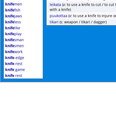
knife
men
leikata
(
v
: to use a knife to cut
/
to cut 
with a knife)
knife
fish
puukottaa
(
v
: to use a knife to injure or
knife
jaws
knife
less
tikari
(
s
: weapon / tikari / dagger)
knife
like
knife
play
knife
sman
knife
smen
knife
work
knife
-edge
knife
-rest
knife
game
knife
rest