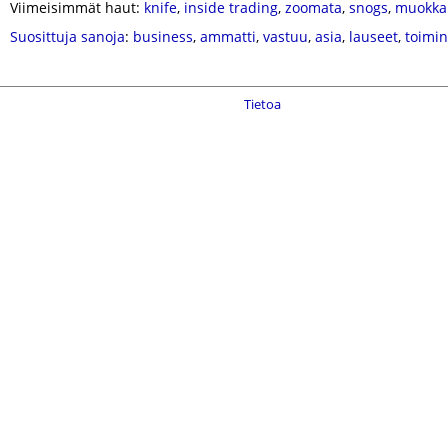
Viimeisimmät haut:
knife
,
inside trading
,
zoomata
,
snogs
,
muokka
Suosittuja sanoja
:
business
,
ammatti
,
vastuu
,
asia
,
lauseet
,
toimin
Tietoa