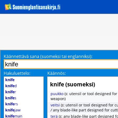
Käännettävä sana (suomeksi tai englanniksi):
Hakuluettelo:
Käännös:
knife
knife (suomeksi)
knife
d
knife
r
puukko
(
s
: utensil or tool designed fo
knife
s
weapon)
knife
rs
veitsi
(
s
: utensil or tool designed for c
knife
jaw
/
any blade-like part designed for cutt
knife
man
terä
(
s
: any blade-like part designed fo